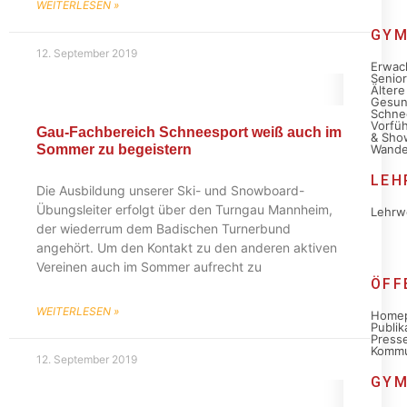
WEITERLESEN »
GYM
12. September 2019
Erwac
Senio
Ältere
Gesun
Schne
Vorfü
Gau-Fachbereich Schneesport weiß auch im
& Sho
Sommer zu begeistern
Wande
LEH
Die Ausbildung unserer Ski- und Snowboard-
Übungsleiter erfolgt über den Turngau Mannheim,
Lehrw
der wiederrum dem Badischen Turnerbund
angehört. Um den Kontakt zu den anderen aktiven
Vereinen auch im Sommer aufrecht zu
ÖFF
WEITERLESEN »
Home
Publik
Presse
Kommu
12. September 2019
GYM