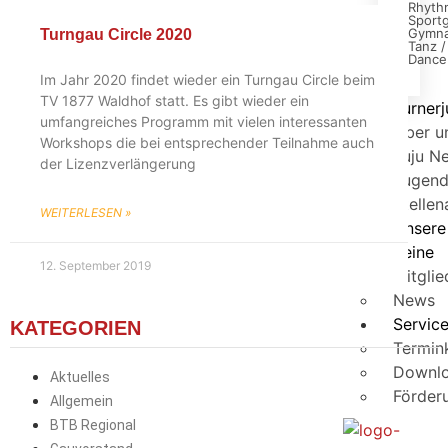
Rhyth
Sport
Gymna
Turngau Circle 2020
Tanz /
Dance
Im Jahr 2020 findet wieder ein Turngau Circle beim
TV 1877 Waldhof statt. Es gibt wieder ein
Turner
umfangreiches Programm mit vielen interessanten
Über u
Workshops die bei entsprechender Teilnahme auch
Tuju N
der Lizenzverlängerung
Jugen
Stelle
WEITERLESEN »
Unsere
Vereine
12. September 2019
Mitglie
News
Servic
KATEGORIEN
Termin
Downl
Aktuelles
Förder
Allgemein
BTB Regional