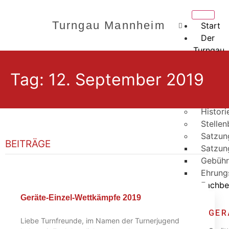
Turngau Mannheim
Start
Der
Turngau
Gauvor
Tag: 12. September 2019
Älteste
Ehrenr
Kurzpro
Histori
Stelle
Satzun
BEITRÄGE
Satzun
Gebühr
Ehrung
Fachbe
Geräte-Einzel-Wettkämpfe 2019
GER
Liebe Turnfreunde, im Namen der Turnerjugend