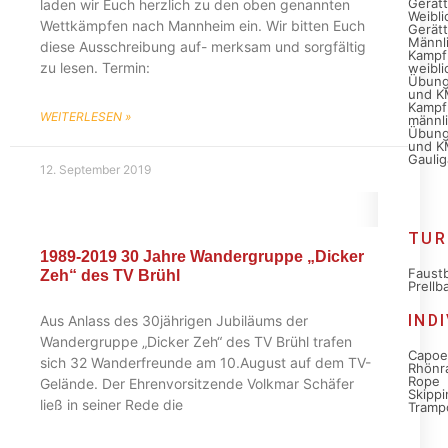
Gerät
laden wir Euch herzlich zu den oben genannten
Weibli
Wettkämpfen nach Mannheim ein. Wir bitten Euch
Gerät
Männl
diese Ausschreibung auf- merksam und sorgfältig
Kampf
zu lesen. Termin:
weibli
Übun
und K
Kampf
WEITERLESEN »
männli
Übun
und K
Gaulig
12. September 2019
TUR
1989-2019 30 Jahre Wandergruppe „Dicker
Faustb
Zeh“ des TV Brühl
Prellba
IND
Aus Anlass des 30jährigen Jubiläums der
Wandergruppe „Dicker Zeh“ des TV Brühl trafen
Capoe
sich 32 Wanderfreunde am 10.August auf dem TV-
Rhönr
Rope
Gelände. Der Ehrenvorsitzende Volkmar Schäfer
Skippi
ließ in seiner Rede die
Tramp