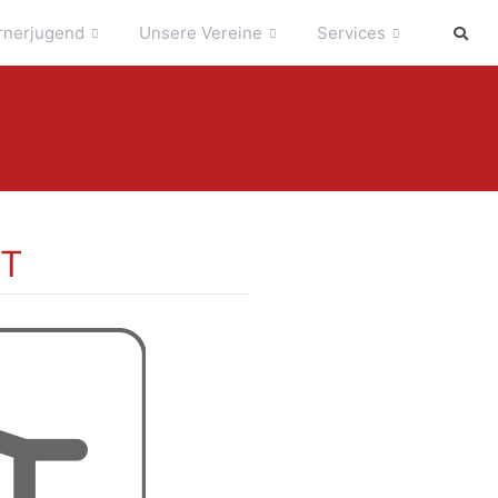
rnerjugend
Unsere Vereine
Services
T