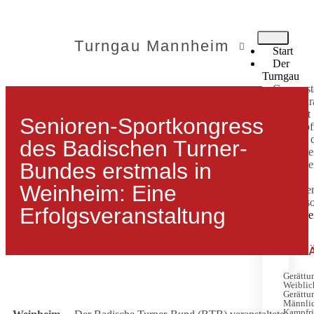
Turngau Mannheim
Start
Der
Turngau
Gauvorst
Ältestenr
Ehrenrat
Senioren-Sportkongress
Kurzprofi
Historie 
des Badischen Turner-
Stellenb
Bundes erstmals in
Satzung
Satzung
Weinheim: Eine
Gebühre
Ehrungs
Erfolgsveranstaltung
Fachbere
GER
Gerättu
Weiblic
Gerättu
Männli
Kampfri