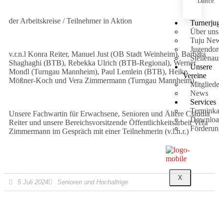
Dance
der Arbeitskreise / Teilnehmer in Aktion
Turnerju
Über uns
Tuju Ne
Jugendo
v.r.n.l Konra Reiter, Manuel Just (OB Stadt Weinheim), Barbara
Stellena
Shaghaghi (BTB), Rebekka Ulrich (BTB-Regional), Werner
Unsere
Mondl (Turngau Mannheim), Paul Lemlein (BTB), Heike
Vereine
Mößner-Koch und Vera Zimmermann (Turngau Mannheim)
Mitgliede
News
Services
Terminka
Unsere Fachwartin für Erwachsene, Senioren und Ältere Claudia
Downloa
Reiter und unsere Bereichsvorsitzende Öffentlichkeitsarbeit Vera
Förderun
Zimmermann im Gespräch mit einer Teilnehmerin (v.l.n.r.)
X
5 Juli 2024
Senioren und Hochaltrige