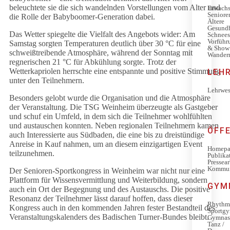
beleuchtete sie die sich wandelnden Vorstellungen vom Alter und
Erwachs
Seniore
die Rolle der Babyboomer-Generation dabei.
Ältere
Gesundh
Das Wetter spiegelte die Vielfalt des Angebots wider: Am
Schnees
Vorführ
Samstag sorgten Temperaturen deutlich über 30 °C für eine
& Show
schweißtreibende Atmosphäre, während der Sonntag mit
Wander
regnerischen 21 °C für Abkühlung sorgte. Trotz der
Wetterkapriolen herrschte eine entspannte und positive Stimmung
LEH
unter den Teilnehmern.
Lehrwe
Besonders gelobt wurde die Organisation und die Atmosphäre
der Veranstaltung. Die TSG Weinheim überzeugte als Gastgeber
und schuf ein Umfeld, in dem sich die Teilnehmer wohlfühlten
und austauschen konnten. Neben regionalen Teilnehmern kamen
ÖFF
auch Interessierte aus Südbaden, die eine bis zu dreistündige
Anreise in Kauf nahmen, um an diesem einzigartigen Event
Homepa
teilzunehmen.
Publika
Pressear
Kommun
Der Senioren-Sportkongress in Weinheim war nicht nur eine
Plattform für Wissensvermittlung und Weiterbildung, sondern
GYM
auch ein Ort der Begegnung und des Austauschs. Die positive
Resonanz der Teilnehmer lässt darauf hoffen, dass dieser
Rhythm
Kongress auch in den kommenden Jahren fester Bestandteil des
Sportgy
Veranstaltungskalenders des Badischen Turner-Bundes bleibt.
Gymnast
Tanz /