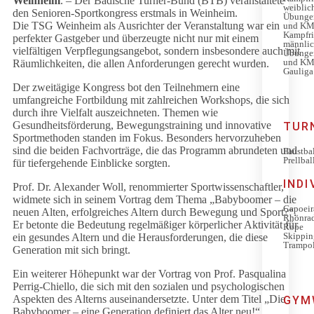
Weinheim
. – Der Badische Turner-Bund (BTB) veranstaltete
weiblich
den Senioren-Sportkongress erstmals in Weinheim.
Übunge
Die TSG Weinheim als Ausrichter der Veranstaltung war ein
und KM
Kampfri
perfekter Gastgeber und überzeugte nicht nur mit einem
männlic
vielfältigen Verpflegungsangebot, sondern insbesondere auch mit
Übunge
und KM
Räumlichkeiten, die allen Anforderungen gerecht wurden.
Gauliga
Der zweitägige Kongress bot den Teilnehmern eine
umfangreiche Fortbildung mit zahlreichen Workshops, die sich
durch ihre Vielfalt auszeichneten. Themen wie
Gesundheitsförderung, Bewegungstraining und innovative
TUR
Sportmethoden standen im Fokus. Besonders hervorzuheben
sind die beiden Fachvorträge, die das Programm abrundeten und
Faustba
Prellbal
für tiefergehende Einblicke sorgten.
IND
Prof. Dr. Alexander Woll, renommierter Sportwissenschaftler,
widmete sich in seinem Vortrag dem Thema „Babyboomer – die
Capoeir
neuen Alten, erfolgreiches Altern durch Bewegung und Sport?“.
Rhönra
Er betonte die Bedeutung regelmäßiger körperlicher Aktivität für
Rope
Skippin
ein gesundes Altern und die Herausforderungen, die diese
Trampo
Generation mit sich bringt.
Ein weiterer Höhepunkt war der Vortrag von Prof. Pasqualina
Perrig-Chiello, die sich mit den sozialen und psychologischen
Aspekten des Alterns auseinandersetzte. Unter dem Titel „Die
GYM
Babyboomer – eine Generation definiert das Alter neu!“