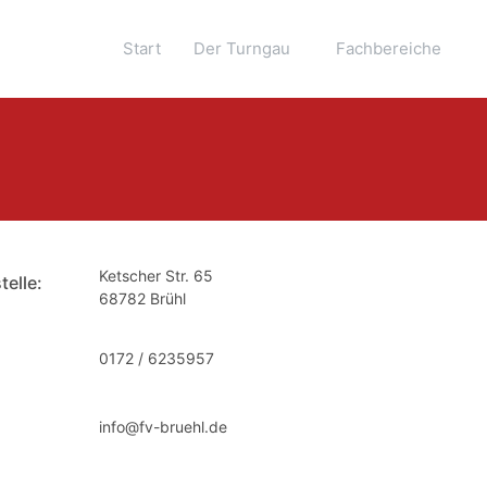
Start
Der Turngau
Fachbereiche
Ketscher Str. 65
elle:
68782 Brühl
0172 / 6235957
info@fv-bruehl.de